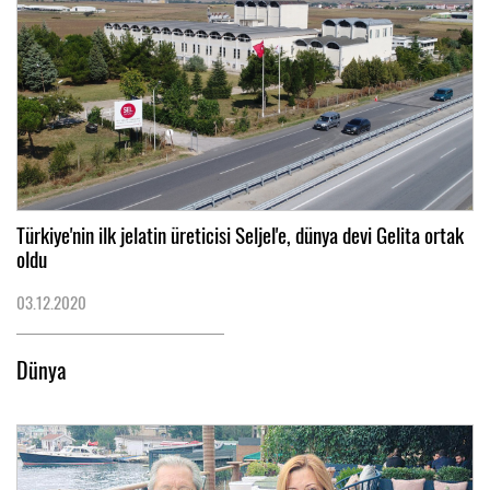
Türkiye'nin ilk jelatin üreticisi Seljel'e, dünya devi Gelita ortak
oldu
03.12.2020
Dünya