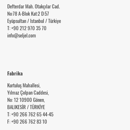
Defterdar Mah. Otakçılar Cad.
No:78 A-Blok Kat:2 D:57
Eyüpsultan / Istanbul / Türkiye
T: +90 212 970 35 70
info@seljel.com
Fabrika
Kurtuluş Mahallesi,
Yılmaz Çolpan Caddesi,
No: 12 10900 Gönen,
BALIKESİR / TÜRKİYE
T: +90 266 762 65 44-45
F: +90 266 762 83 10