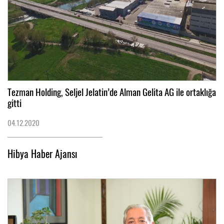
Tezman Holding, Seljel Jelatin’de Alman Gelita AG ile ortaklığa
gitti
04.12.2020
Hibya Haber Ajansı