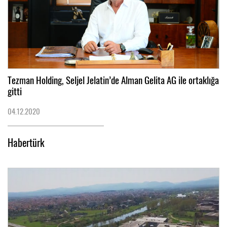
Tezman Holding, Seljel Jelatin’de Alman Gelita AG ile ortaklığa
gitti
04.12.2020
Habertürk